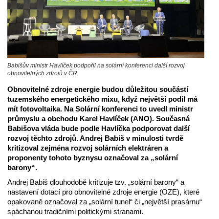
Babišův ministr Havlíček podpořil na solární konferenci další rozvoj
obnovitelných zdrojů v ČR.
Obnovitelné zdroje energie budou důležitou součástí
tuzemského energetického mixu, když největší podíl má
mít fotovoltaika. Na Solární konferenci to uvedl ministr
průmyslu a obchodu Karel Havlíček (ANO). Současná
Babišova vláda bude podle Havlíčka podporovat další
rozvoj těchto zdrojů. Andrej Babiš v minulosti tvrdě
kritizoval zejména rozvoj solárních elektráren a
proponenty tohoto byznysu označoval za „solární
barony“.
Andrej Babiš dlouhodobě kritizuje tzv. „solární barony“ a
nastavení dotací pro obnovitelné zdroje energie (OZE), které
opakovaně označoval za „solární tunel“ či „největší prasárnu“
spáchanou tradičními politickými stranami.