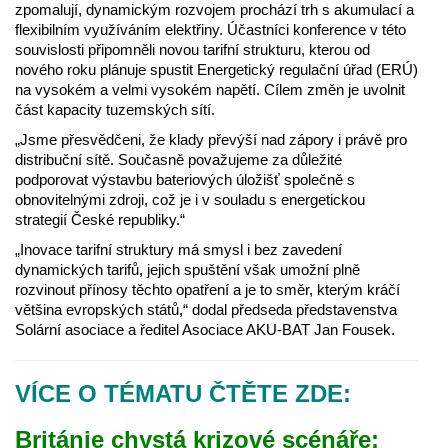
zpomalují, dynamickým rozvojem prochází trh s akumulací a
flexibilním využíváním elektřiny. Účastníci konference v této
souvislosti připomněli novou tarifní strukturu, kterou od
nového roku plánuje spustit Energetický regulační úřad (ERÚ)
na vysokém a velmi vysokém napětí. Cílem změn je uvolnit
část kapacity tuzemských sítí.
„Jsme přesvědčeni, že klady převýší nad zápory i právě pro
distribuční sítě. Současně považujeme za důležité
podporovat výstavbu bateriových úložišť společně s
obnovitelnými zdroji, což je i v souladu s energetickou
strategií České republiky.“
„Inovace tarifní struktury má smysl i bez zavedení
dynamických tarifů, jejich spuštění však umožní plně
rozvinout přínosy těchto opatření a je to směr, kterým kráčí
většina evropských států,“ dodal předseda představenstva
Solární asociace a ředitel Asociace AKU-BAT Jan Fousek.
VÍCE O TÉMATU ČTĚTE ZDE:
Británie chystá krizové scénáře: