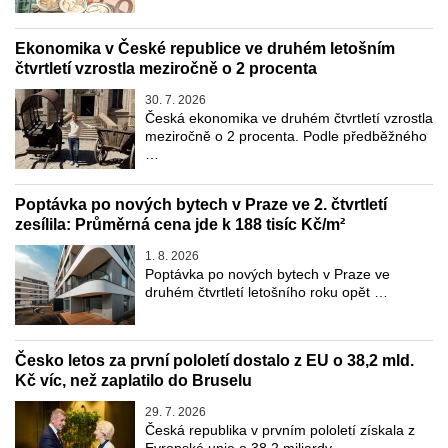
Ekonomika v České republice ve druhém letošním
čtvrtletí vzrostla meziročně o 2 procenta
30. 7. 2026
Česká ekonomika ve druhém čtvrtletí vzrostla
meziročně o 2 procenta. Podle předběžného
…
Poptávka po nových bytech v Praze ve 2. čtvrtletí
zesílila: Průměrná cena jde k 188 tisíc Kč/m²
1. 8. 2026
Poptávka po nových bytech v Praze ve
druhém čtvrtletí letošního roku opět …
Česko letos za první pololetí dostalo z EU o 38,2 mld.
Kč víc, než zaplatilo do Bruselu
29. 7. 2026
Česká republika v prvním pololetí získala z