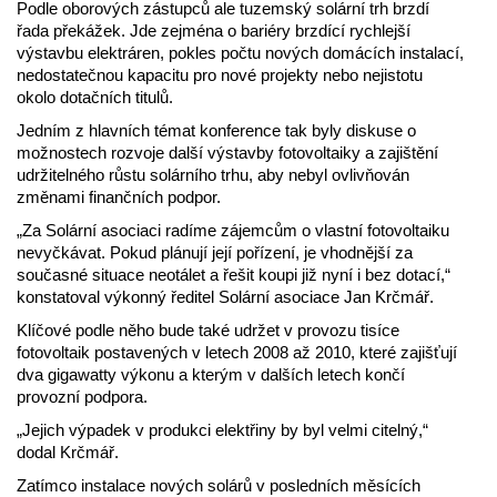
Podle oborových zástupců ale tuzemský solární trh brzdí
řada překážek. Jde zejména o bariéry brzdící rychlejší
výstavbu elektráren, pokles počtu nových domácích instalací,
nedostatečnou kapacitu pro nové projekty nebo nejistotu
okolo dotačních titulů.
Jedním z hlavních témat konference tak byly diskuse o
možnostech rozvoje další výstavby fotovoltaiky a zajištění
udržitelného růstu solárního trhu, aby nebyl ovlivňován
změnami finančních podpor.
„Za Solární asociaci radíme zájemcům o vlastní fotovoltaiku
nevyčkávat. Pokud plánují její pořízení, je vhodnější za
současné situace neotálet a řešit koupi již nyní i bez dotací,“
konstatoval výkonný ředitel Solární asociace Jan Krčmář.
Klíčové podle něho bude také udržet v provozu tisíce
fotovoltaik postavených v letech 2008 až 2010, které zajišťují
dva gigawatty výkonu a kterým v dalších letech končí
provozní podpora.
„Jejich výpadek v produkci elektřiny by byl velmi citelný,“
dodal Krčmář.
Zatímco instalace nových solárů v posledních měsících