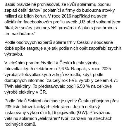
Babiš pravidelně prohlašoval, že kvůli solárnímu boomu
zaplatí čeští daňoví poplatníci a firmy do budoucna stovky
miliard až bilion korun. V roce 2016 například na svém
oficiálním facebookovém profilu uvedl: „Už před volbami jsem
říkal, že soláry jsou největší prasárna. A jako s prasárnou s
tím nakládáme.“
Podle oborových expertů solární trh v Česku v současné
době spíše stagnuje a je tak podle nich opět zapotřebí zrychlit
výstavbu.
V letošním prvním čtvrtletí v Česku klesla výroba
fotovoltaických elektráren o 7,6 %. Naopak, v roce 2025
výroba z fotovoltaických zdrojů vzrostla, když podle
dostupných informací za celý rok FVE vyrobily celkem 4,71
TWh elektřiny. To představovalo podíl 6,59 % na celkové
výrobě elektřiny v ČR.
Podle údajů Solární asociace je nyní v Česku připojeno přes
239 tisíc fotovoltaických elektráren. Jejich celkový
instalovaný výkon činí 5,16 gigawattu (GW). Převážnou
většinu solárních „elektráren“ tvoří zařízení na střechách
rodinných domů.