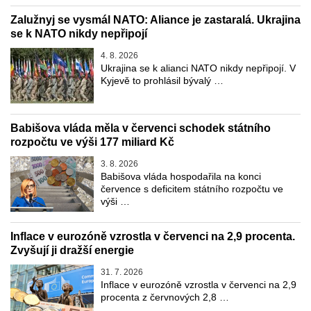
Zalužnyj se vysmál NATO: Aliance je zastaralá. Ukrajina
se k NATO nikdy nepřipojí
4. 8. 2026
Ukrajina se k alianci NATO nikdy nepřipojí. V
Kyjevě to prohlásil bývalý …
Babišova vláda měla v červenci schodek státního
rozpočtu ve výši 177 miliard Kč
3. 8. 2026
Babišova vláda hospodařila na konci
července s deficitem státního rozpočtu ve
výši …
Inflace v eurozóně vzrostla v červenci na 2,9 procenta.
Zvyšují ji dražší energie
31. 7. 2026
Inflace v eurozóně vzrostla v červenci na 2,9
procenta z červnových 2,8 …