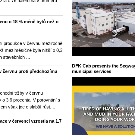
žila o 76 haléřů na v průměru
…
čeno o 18 % méně bytů než o
í produkce v červnu meziročně
yž meziměsíčně byla nižší o 0,3
h stavebních …
DFK Cab presents the Segway S
v červnu proti předchozímu
municipal services
hodní tržby v červnu
 o 3,6 procenta. V porovnání s
m však jde o slabší růst, …
lace v červenci vzrostla na 1,7