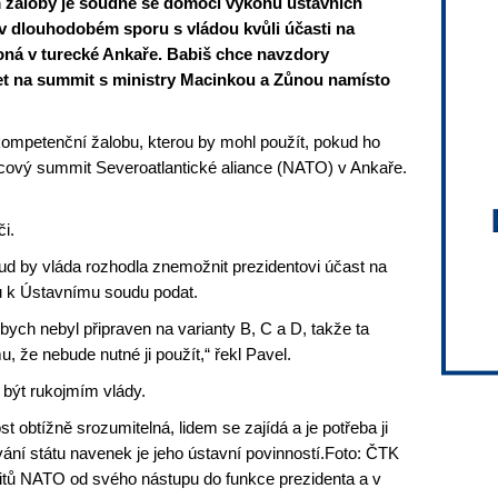
m žaloby je soudně se domoci výkonu ústavních
 v dlouhodobém sporu s vládou kvůli účasti na
oná v turecké Ankaře. Babiš chce navzdory
et na summit s ministry Macinkou a Zůnou namísto
kompetenční žalobu, kterou by mohl použít, pokud ho
cový summit Severoatlantické aliance (NATO) v Ankaře.
či.
okud by vláda rozhodla znemožnit prezidentovi účast na
 k Ústavnímu soudu podat.
bych nebyl připraven na varianty B, C a D, takže ta
u, že nebude nutné ji použít,“ řekl Pavel.
 být rukojmím vlády.
st obtížně srozumitelná, lidem se zajídá a je potřeba ji
vání státu navenek je jeho ústavní povinností.Foto: ČTK
itů NATO od svého nástupu do funkce prezidenta a v