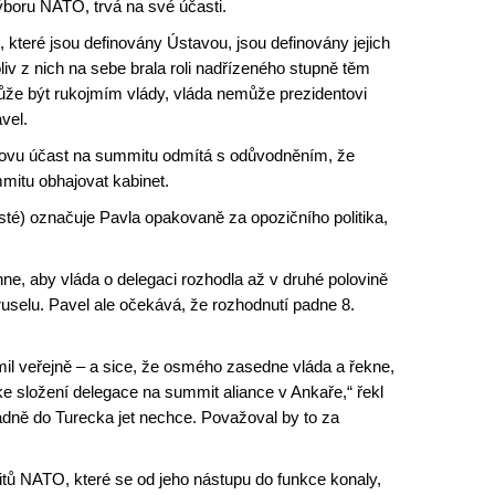
ýboru NATO, trvá na své účasti.
, které jsou definovány Ústavou, jsou definovány jejich
v z nich na sebe brala roli nadřízeného stupně těm
ůže být rukojmím vlády, vláda nemůže prezidentovi
vel.
tovu účast na summitu odmítá s odůvodněním, že
itu obhajovat kabinet.
isté) označuje Pavla opakovaně za opozičního politika,
hne, aby vláda o delegaci rozhodla až v druhé polovině
ruselu. Pavel ale očekává, že rozhodnutí padne 8.
il veřejně – a sice, že osmého zasedne vláda a řekne,
ke složení delegace na summit aliance v Ankaře,“ řekl
padně do Turecka jet nechce. Považoval by to za
tů NATO, které se od jeho nástupu do funkce konaly,