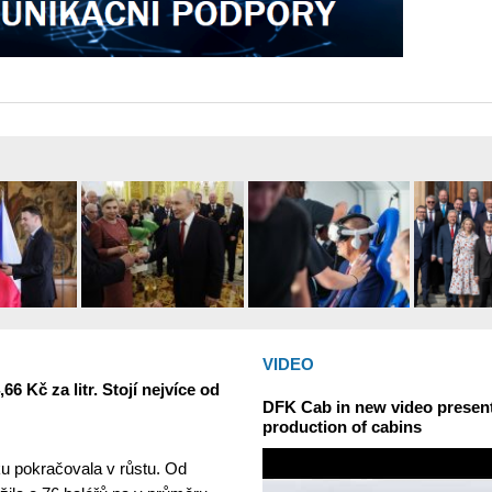
VIDEO
6 Kč za litr. Stojí nejvíce od
DFK Cab in new video presents
production of cabins
u pokračovala v růstu. Od