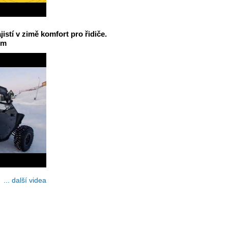
jistí v zimě komfort pro řidiče.
em
... další videa