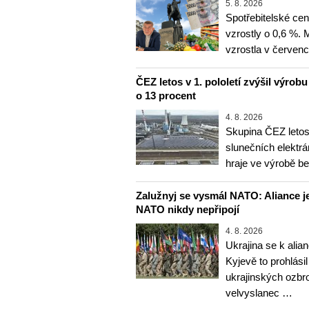
5. 8. 2026
Spotřebitelské ce
vzrostly o 0,6 %.
vzrostla v červenc
ČEZ letos v 1. pololetí zvýšil výrob
o 13 procent
4. 8. 2026
Skupina ČEZ letos 
slunečních elektrá
hraje ve výrobě b
Zalužnyj se vysmál NATO: Aliance je
NATO nikdy nepřipojí
4. 8. 2026
Ukrajina se k alia
Kyjevě to prohlásil
ukrajinských ozbr
velvyslanec …