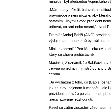
minulosti byl předsedou Vojenského v
„Máme tady několik ústavních institucí
pravomoce a není možné, aby kterákoli
ostatním. Jinými slovy: prezident nem
určovat, co smí nebo nesmí,“ uvedl Pa
Premiér Andrej Babiš (ANO) preziden
výdaje na obranu země by měl na summ
Ministr zahraničí Petr Macinka (Motor
který se chová protiústavně.
Macinka již oznámil, že Babišovi navr
června po jednání ministrů obrany v B
června.
„Já vycházím z toho, co (Babiš) oznám
jak se staví nejenom k mandátu, ale i 
prezident s tím, že po vlastní ose pří
„necivilizované“ rozhodnutí.
Pavel se zatím zúčastnil všech summi