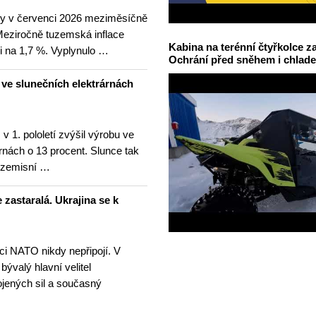
ny v červenci 2026 meziměsíčně
 Meziročně tuzemská inflace
Kabina na terénní čtyřkolce za
i na 1,7 %. Vyplynulo …
Ochrání před sněhem i chlad
u ve slunečních elektrárnách
v 1. pololetí zvýšil výrobu ve
rnách o 13 procent. Slunce tak
ezemisní …
 zastaralá. Ukrajina se k
nci NATO nikdy nepřipojí. V
 bývalý hlavní velitel
ojených sil a současný