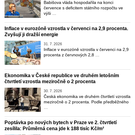
Babišova vláda hospodařila na konci
července s deficitem státního rozpočtu ve
výši …
Inflace v eurozóně vzrostla v červenci na 2,9 procenta.
Zvyšují ji dražší energie
31. 7. 2026
Inflace v eurozóně vzrostla v červenci na 2,9
procenta z červnových 2,8 …
Ekonomika v České republice ve druhém letošním
čtvrtletí vzrostla meziročně o 2 procenta
30. 7. 2026
Česká ekonomika ve druhém čtvrtletí vzrostla
meziročně o 2 procenta. Podle předběžného
…
Poptávka po nových bytech v Praze ve 2. čtvrtletí
zesílila: Průměrná cena jde k 188 tisíc Kč/m²