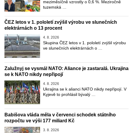
meziměsíčně vzrostly o 0,6 %. Meziročně
tuzemská …
ČEZ letos v 1. pololetí zvýšil výrobu ve slunečních
elektrárnách o 13 procent
4. 8. 2026
Skupina ČEZ letos v 1. pololetí zvýšil výrobu
ve slunečních elektrárnách o …
Zalužnyj se vysmál NATO: Aliance je zastaralá. Ukrajina
se k NATO nikdy nepřipojí
4. 8. 2026
Ukrajina se k alianci NATO nikdy nepřipojí. V
Kyjevě to prohlásil bývalý …
Babišova vláda měla v červenci schodek státního
rozpočtu ve výši 177 miliard Kč
3. 8. 2026