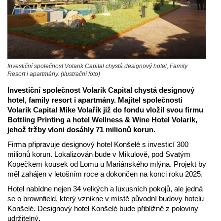
Investiční společnost Volarik Capital chystá designový hotel, Family
Resort i apartmány. (Ilustrační foto)
Investiční společnost Volarik Capital chystá designový
hotel, family resort i apartmány. Majitel společnosti
Volarik Capital Mike Volařík již do fondu vložil svou firmu
Bottling Printing a hotel Wellness & Wine Hotel Volarik,
jehož tržby vloni dosáhly 71 milionů korun.
Firma připravuje designový hotel Konšelé s investicí 300
milionů korun. Lokalizován bude v Mikulově, pod Svatým
Kopečkem kousek od Lomu u Mariánského mlýna. Projekt by
měl zahájen v letošním roce a dokončen na konci roku 2025.
Hotel nabídne nejen 34 velkých a luxusních pokojů, ale jedná
se o brownfield, který vznikne v místě původní budovy hotelu
Konšelé. Designový hotel Konšelé bude přibližně z poloviny
udržitelný.