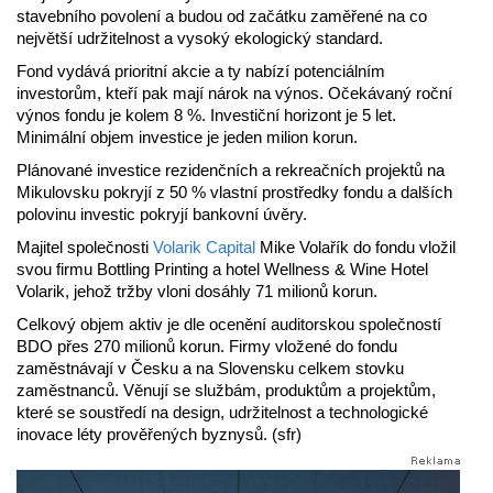
stavebního povolení a budou od začátku zaměřené na co
největší udržitelnost a vysoký ekologický standard.
Fond vydává prioritní akcie a ty nabízí potenciálním
investorům, kteří pak mají nárok na výnos. Očekávaný roční
výnos fondu je kolem 8 %. Investiční horizont je 5 let.
Minimální objem investice je jeden milion korun.
Plánované investice rezidenčních a rekreačních projektů na
Mikulovsku pokryjí z 50 % vlastní prostředky fondu a dalších
polovinu investic pokryjí bankovní úvěry.
Majitel společnosti
Volarik Capital
Mike Volařík do fondu vložil
svou firmu Bottling Printing a hotel Wellness & Wine Hotel
Volarik, jehož tržby vloni dosáhly 71 milionů korun.
Celkový objem aktiv je dle ocenění auditorskou společností
BDO přes 270 milionů korun. Firmy vložené do fondu
zaměstnávají v Česku a na Slovensku celkem stovku
zaměstnanců. Věnují se službám, produktům a projektům,
které se soustředí na design, udržitelnost a technologické
inovace léty prověřených byznysů. (sfr)