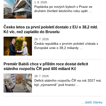
1. 8. 2026
Poptávka po nových bytech v Praze ve
druhém čtvrtletí letošního roku opět …
Česko letos za první pololetí dostalo z EU o 38,2 mld.
Kč víc, než zaplatilo do Bruselu
29. 7. 2026
Česká republika v prvním pololetí získala z
Evropské unie o 38,2 miliardy …
Premiér Babiš chce v příštím roce dostat deficit
státního rozpočtu ČR pod 400 miliard Kč
28. 7. 2026
Deficit státního rozpočtu ČR na rok 2027 má
být „významně“ pod hranicí …
... další články