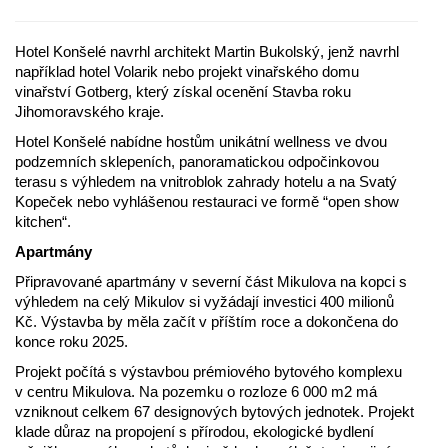
Hotel Konšelé navrhl architekt Martin Bukolský, jenž navrhl
například hotel Volarik nebo projekt vinařského domu
vinařství Gotberg, který získal ocenění Stavba roku
Jihomoravského kraje.
Hotel Konšelé nabídne hostům unikátní wellness ve dvou
podzemních sklepeních, panoramatickou odpočinkovou
terasu s výhledem na vnitroblok zahrady hotelu a na Svatý
Kopeček nebo vyhlášenou restauraci ve formě “open show
kitchen“.
Apartmány
Připravované apartmány v severní část Mikulova na kopci s
výhledem na celý Mikulov si vyžádají investici 400 milionů
Kč. Výstavba by měla začít v příštím roce a dokončena do
konce roku 2025.
Projekt počítá s výstavbou prémiového bytového komplexu
v centru Mikulova. Na pozemku o rozloze 6 000 m2 má
vzniknout celkem 67 designových bytových jednotek. Projekt
klade důraz na propojení s přírodou, ekologické bydlení