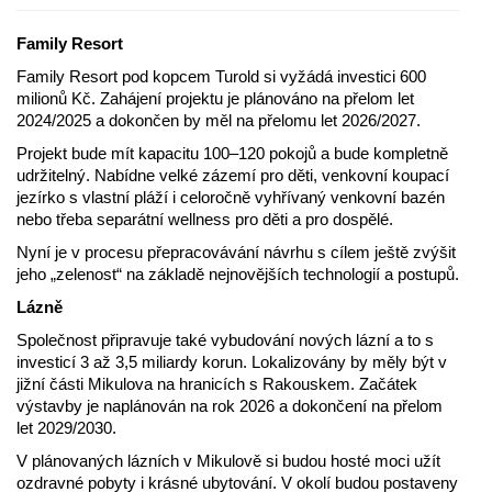
Family Resort
Family Resort pod kopcem Turold si vyžádá investici 600
milionů Kč. Zahájení projektu je plánováno na přelom let
2024/2025 a dokončen by měl na přelomu let 2026/2027.
Projekt bude mít kapacitu 100–120 pokojů a bude kompletně
udržitelný. Nabídne velké zázemí pro děti, venkovní koupací
jezírko s vlastní pláží i celoročně vyhřívaný venkovní bazén
nebo třeba separátní wellness pro děti a pro dospělé.
Nyní je v procesu přepracovávání návrhu s cílem ještě zvýšit
jeho „zelenost“ na základě nejnovějších technologií a postupů.
Lázně
Společnost připravuje také vybudování nových lázní a to s
investicí 3 až 3,5 miliardy korun. Lokalizovány by měly být v
jižní části Mikulova na hranicích s Rakouskem. Začátek
výstavby je naplánován na rok 2026 a dokončení na přelom
let 2029/2030.
V plánovaných lázních v Mikulově si budou hosté moci užít
ozdravné pobyty i krásné ubytování. V okolí budou postaveny