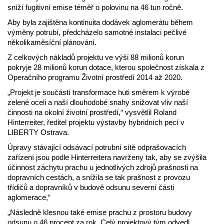
sníží fugitivní emise téměř o polovinu na 46 tun ročně.
Aby byla zajištěna kontinuita dodávek aglomerátu během
výměny potrubí, předcházelo samotné instalaci pečlivé
několikaměsíční plánování.
Z celkových nákladů projektu ve výši 88 milionů korun
pokryje 28 milionů korun dotace, kterou společnost získala z
Operačního programu Životní prostředí 2014 až 2020.
„Projekt je součástí transformace huti směrem k výrobě
zelené oceli a naší dlouhodobé snahy snižovat vliv naší
činnosti na okolní životní prostředí,“ vysvětlil Roland
Hinterreiter, ředitel projektu výstavby hybridních pecí v
LIBERTY Ostrava.
Úpravy stávající odsávací potrubní sítě odprašovacích
zařízení jsou podle Hinterreitera navrženy tak, aby se zvýšila
účinnost záchytu prachu u jednotlivých zdrojů prašnosti na
dopravních cestách, a snížila se tak prašnost z provozu
třídičů a dopravníků v budově odsunu severní části
aglomerace,“
„Následně klesnou také emise prachu z prostoru budovy
odsunu o 46 procent za rok. Celý projektový tým odvedl