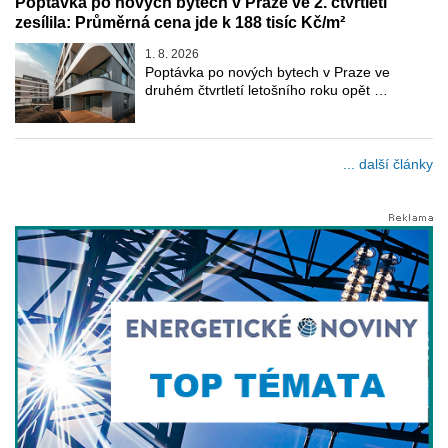
Poptávka po nových bytech v Praze ve 2. čtvrtletí
zesílila: Průměrná cena jde k 188 tisíc Kč/m²
1. 8. 2026
Poptávka po nových bytech v Praze ve
druhém čtvrtletí letošního roku opět …
... další články