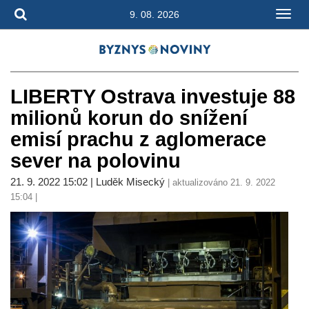
9. 08. 2026
LIBERTY Ostrava investuje 88
milionů korun do snížení
emisí prachu z aglomerace
sever na polovinu
21. 9. 2022 15:02 | Luděk Misecký
| aktualizováno 21. 9. 2022
15:04 |