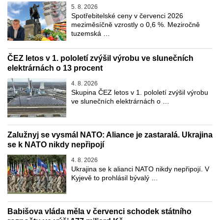
5. 8. 2026
Spotřebitelské ceny v červenci 2026
meziměsíčně vzrostly o 0,6 %. Meziročně
tuzemská …
ČEZ letos v 1. pololetí zvýšil výrobu ve slunečních
elektrárnách o 13 procent
4. 8. 2026
Skupina ČEZ letos v 1. pololetí zvýšil výrobu
ve slunečních elektrárnách o …
Zalužnyj se vysmál NATO: Aliance je zastaralá. Ukrajina
se k NATO nikdy nepřipojí
4. 8. 2026
Ukrajina se k alianci NATO nikdy nepřipojí. V
Kyjevě to prohlásil bývalý …
Babišova vláda měla v červenci schodek státního