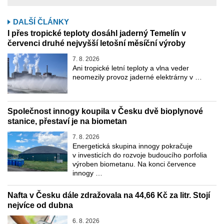
DALŠÍ ČLÁNKY
I přes tropické teploty dosáhl jaderný Temelín v
červenci druhé nejvyšší letošní měsíční výroby
7. 8. 2026
Ani tropické letní teploty a vlna veder
neomezily provoz jaderné elektrárny v …
Společnost innogy koupila v Česku dvě bioplynové
stanice, přestaví je na biometan
7. 8. 2026
Energetická skupina innogy pokračuje
v investicích do rozvoje budoucího porfolia
výroben biometanu. Na konci července
innogy …
Nafta v Česku dále zdražovala na 44,66 Kč za litr. Stojí
nejvíce od dubna
6. 8. 2026