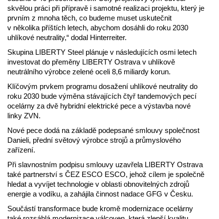
skvělou práci při přípravě i samotné realizaci projektu, který je
prvním z mnoha těch, co budeme muset uskutečnit
v několika příštích letech, abychom dosáhli do roku 2030
uhlíkové neutrality,“ dodal Hinterreiter.
Skupina LIBERTY Steel plánuje v následujících osmi letech
investovat do přeměny LIBERTY Ostrava v uhlíkově
neutrálního výrobce zelené oceli 8,6 miliardy korun.
Klíčovým prvkem programu dosažení uhlíkové neutrality do
roku 2030 bude výměna stávajících čtyř tandemových pecí
ocelárny za dvě hybridní elektrické pece a výstavba nové
linky ZVN.
Nové pece dodá na základě podepsané smlouvy společnost
Danieli, přední světový výrobce strojů a průmyslového
zařízení.
Při slavnostním podpisu smlouvy uzavřela LIBERTY Ostrava
také partnerství s ČEZ ESCO ESCO, jehož cílem je společně
hledat a vyvíjet technologie v oblasti obnovitelných zdrojů
energie a vodíku, a zahájila činnost nadace GFG v Česku.
Součástí transformace bude kromě modernizace ocelárny
také rozsáhlá modernizace válcoven, která zlepší kvalitu