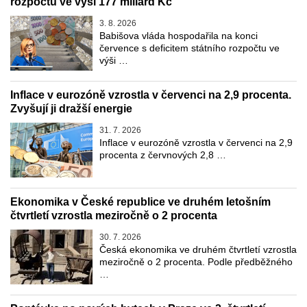
rozpočtu ve výši 177 miliard Kč
3. 8. 2026
Babišova vláda hospodařila na konci
července s deficitem státního rozpočtu ve
výši …
Inflace v eurozóně vzrostla v červenci na 2,9 procenta.
Zvyšují ji dražší energie
31. 7. 2026
Inflace v eurozóně vzrostla v červenci na 2,9
procenta z červnových 2,8 …
Ekonomika v České republice ve druhém letošním
čtvrtletí vzrostla meziročně o 2 procenta
30. 7. 2026
Česká ekonomika ve druhém čtvrtletí vzrostla
meziročně o 2 procenta. Podle předběžného
…