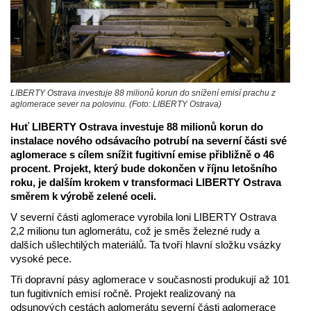
LIBERTY Ostrava investuje 88 milionů korun do snížení emisí prachu z
aglomerace sever na polovinu. (Foto: LIBERTY Ostrava)
Huť LIBERTY Ostrava investuje 88 milionů korun do
instalace nového odsávacího potrubí na severní části své
aglomerace s cílem snížit fugitivní emise
přibližně o 46
procent.
Projekt, který bude dokončen v říjnu letošního
roku, je dalším krokem v transformaci
LIBERTY Ostrava
směrem k výrobě zelené oceli.
V severní části aglomerace vyrobila loni LIBERTY Ostrava
2,2 milionu tun aglomerátu, což je směs železné rudy a
dalších ušlechtilých materiálů. Ta tvoří hlavní složku vsázky
vysoké pece.
Tři dopravní pásy aglomerace v současnosti produkují až 101
tun fugitivních emisí ročně. Projekt realizovaný na
odsunových cestách aglomerátu severní části aglomerace