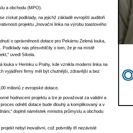
yslu a obchodu (MPO).
 získat podklady, na jejichž základě evropští auditoři
ativnosti projektu „Inovační linka na výrobu toastového
odnutí o oprávněnosti dotace pro Pekárnu Zelená louka,
. Podklady nás přesvědčily o tom, že je na místě
jekt,“ uvedl Síkela.
 louka v Herinku u Prahy, kde vznikla moderní linka na
ch vyjádření firmy měl být chutnější, zdravější a bez
100 milionů z evropské dotace.
orné hodnocení projektu a lze je považovat za validní a
e proces odnětí dotace bude dlouhý a komplikovaný a v
ednání,“ doplnil náměstek ministra průmyslu a obchodu
projekt nebyl inovativní, což potvrdily tři nezávislé