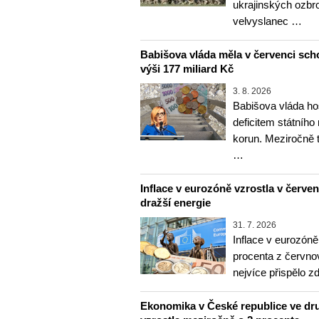
ukrajinských ozbr
velvyslanec …
Babišova vláda měla v červenci sch
výši 177 miliard Kč
3. 8. 2026
Babišova vláda ho
deficitem státního
korun. Meziročně 
…
Inflace v eurozóně vzrostla v červenc
dražší energie
31. 7. 2026
Inflace v eurozóně
procenta z červnov
nejvíce přispělo z
Ekonomika v České republice ve dru