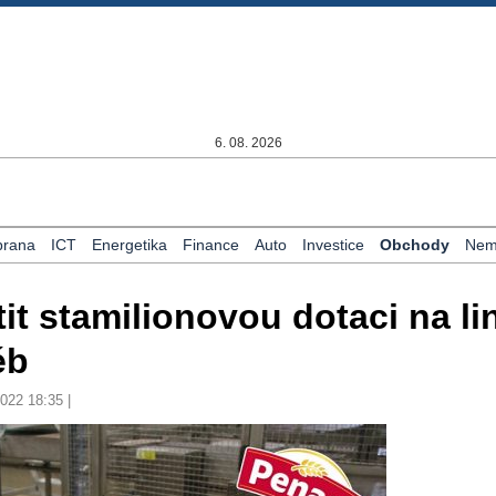
6. 08. 2026
rana
ICT
Energetika
Finance
Auto
Investice
Obchody
Nemo
it stamilionovou dotaci na li
éb
2022 18:35 |