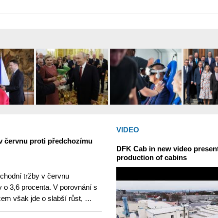
VIDEO
v červnu proti předchozímu
DFK Cab in new video presents
production of cabins
hodní tržby v červnu
 o 3,6 procenta. V porovnání s
m však jde o slabší růst, …