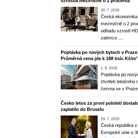
vzrostla meziročně o 2 procenta
30. 7. 2026
Česká ekonomika v
meziročně o 2 pro
odhadu vzrostl HD
zatímco …
Poptávka po nových bytech v Praze ve 
Průměrná cena jde k 188 tisíc Kč/m²
1. 8. 2026
Poptávka po nový
čtvrtletí letošního
června se v Praz
Česko letos za první pololetí dostal
zaplatilo do Bruselu
29. 7. 2026
Česká republika v 
Evropské unie o 38