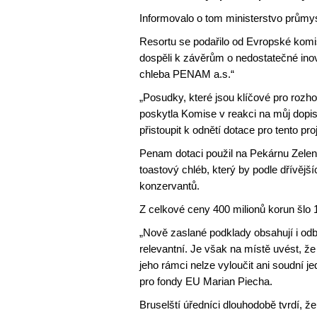
Informovalo o tom ministerstvo prům
Resortu se podařilo od Evropské komise
dospěli k závěrům o nedostatečné inov
chleba PENAM a.s.“
„Posudky, které jsou klíčové pro rozh
poskytla Komise v reakci na můj dopis
přistoupit k odnětí dotace pro tento pro
Penam dotaci použil na Pekárnu Zelená
toastový chléb, který by podle dřívější
konzervantů.
Z celkové ceny 400 milionů korun šlo 
„Nově zaslané podklady obsahují i odb
relevantní. Je však na místě uvést, ž
jeho rámci nelze vyloučit ani soudní j
pro fondy EU Marian Piecha.
Bruselští úředníci dlouhodobě tvrdí, že 