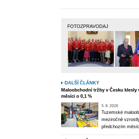
FOTOZPRAVODAJ
DALŠÍ ČLÁNKY
Maloobchodní tržby v Česku klesly 
měsíci o 0,1 %
5. 8. 2026
Tuzemské maloobc
meziročně vzrostly
předchozím měsíce