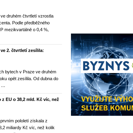
e druhém čtvrtletí vzrostla
centa. Podle předběžného
P mezikvartálně o 0,4 %,
2. čtvrtletí zesílila:
ch bytech v Praze ve druhém
 roku opět zesílila. Od dubna do
e …
o z EU o 38,2 mld. Kč víc, než
prvním pololetí získala z
,2 miliardy Kč víc, než kolik