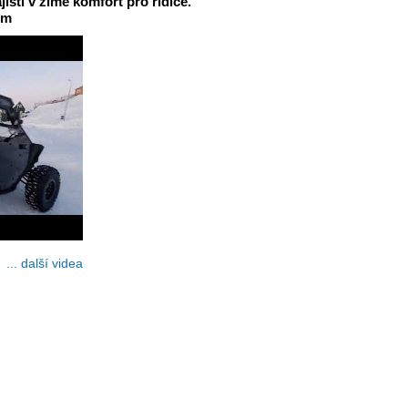
jistí v zimě komfort pro řidiče.
em
... další videa