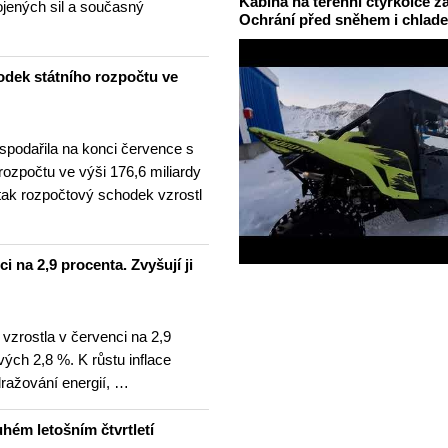
Kabina na terénní čtyřkolce za
ojených sil a současný
Ochrání před sněhem i chlad
odek státního rozpočtu ve
spodařila na konci července s
 rozpočtu ve výši 176,6 miliardy
tak rozpočtový schodek vzrostl
i na 2,9 procenta. Zvyšují ji
 vzrostla v červenci na 2,9
ých 2,8 %. K růstu inflace
dražování energií, …
hém letošním čtvrtletí