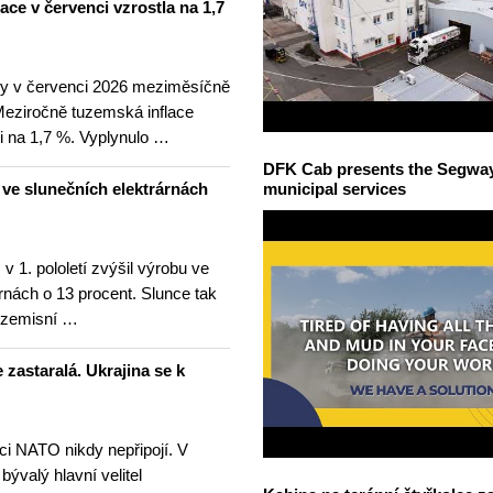
lace v červenci vzrostla na 1,7
ny v červenci 2026 meziměsíčně
 Meziročně tuzemská inflace
i na 1,7 %. Vyplynulo …
DFK Cab presents the Segway S
u ve slunečních elektrárnách
municipal services
v 1. pololetí zvýšil výrobu ve
rnách o 13 procent. Slunce tak
ezemisní …
 zastaralá. Ukrajina se k
nci NATO nikdy nepřipojí. V
 bývalý hlavní velitel