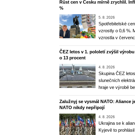
Růst cen v Česku mírně zrychlil. Inf
%
5. 8. 2026
Spotřebitelské ce
vzrostly o 0,6 %.
vzrostla v červenc
ČEZ letos v 1. pololetí zvýšil výrob
o 13 procent
4. 8. 2026
Skupina ČEZ letos 
slunečních elektrá
hraje ve výrobě b
Zalužnyj se vysmál NATO: Aliance je
NATO nikdy nepřipojí
4. 8. 2026
Ukrajina se k alia
Kyjevě to prohlásil