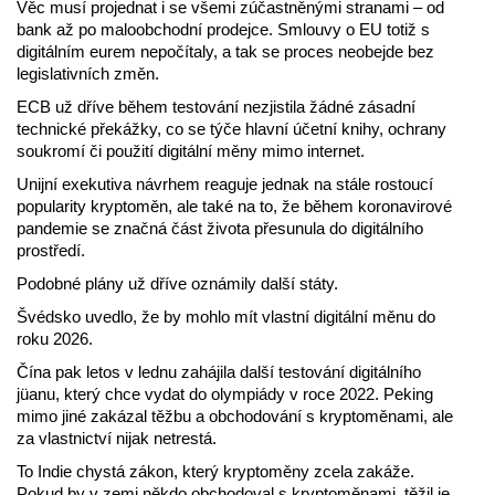
Věc musí projednat i se všemi zúčastněnými stranami – od
bank až po maloobchodní prodejce. Smlouvy o EU totiž s
digitálním eurem nepočítaly, a tak se proces neobejde bez
legislativních změn.
ECB už dříve během testování nezjistila žádné zásadní
technické překážky, co se týče hlavní účetní knihy, ochrany
soukromí či použití digitální měny mimo internet.
Unijní exekutiva návrhem reaguje jednak na stále rostoucí
popularity kryptoměn, ale také na to, že během koronavirové
pandemie se značná část života přesunula do digitálního
prostředí.
Podobné plány už dříve oznámily další státy.
Švédsko uvedlo, že by mohlo mít vlastní digitální měnu do
roku 2026.
Čína pak letos v lednu zahájila další testování digitálního
jüanu, který chce vydat do olympiády v roce 2022. Peking
mimo jiné zakázal těžbu a obchodování s kryptoměnami, ale
za vlastnictví nijak netrestá.
To Indie chystá zákon, který kryptoměny zcela zakáže.
Pokud by v zemi někdo obchodoval s kryptoměnami, těžil je,