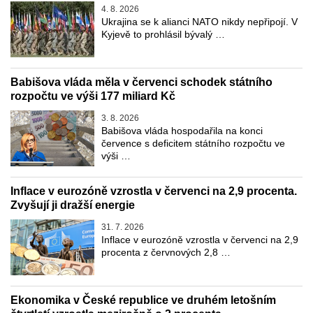
4. 8. 2026
Ukrajina se k alianci NATO nikdy nepřipojí. V
Kyjevě to prohlásil bývalý …
Babišova vláda měla v červenci schodek státního
rozpočtu ve výši 177 miliard Kč
3. 8. 2026
Babišova vláda hospodařila na konci
července s deficitem státního rozpočtu ve
výši …
Inflace v eurozóně vzrostla v červenci na 2,9 procenta.
Zvyšují ji dražší energie
31. 7. 2026
Inflace v eurozóně vzrostla v červenci na 2,9
procenta z červnových 2,8 …
Ekonomika v České republice ve druhém letošním