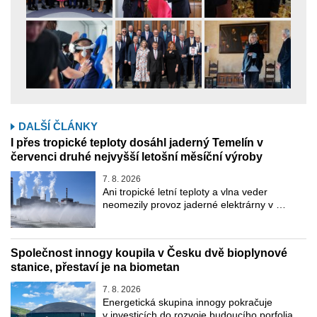
DALŠÍ ČLÁNKY
I přes tropické teploty dosáhl jaderný Temelín v
červenci druhé nejvyšší letošní měsíční výroby
7. 8. 2026
Ani tropické letní teploty a vlna veder
neomezily provoz jaderné elektrárny v …
Společnost innogy koupila v Česku dvě bioplynové
stanice, přestaví je na biometan
7. 8. 2026
Energetická skupina innogy pokračuje
v investicích do rozvoje budoucího porfolia