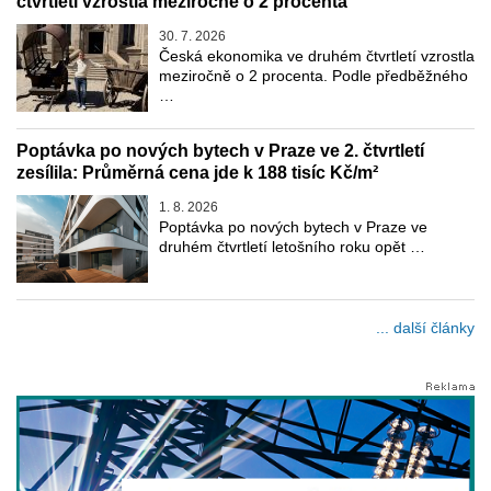
čtvrtletí vzrostla meziročně o 2 procenta
30. 7. 2026
Česká ekonomika ve druhém čtvrtletí vzrostla
meziročně o 2 procenta. Podle předběžného
…
Poptávka po nových bytech v Praze ve 2. čtvrtletí
zesílila: Průměrná cena jde k 188 tisíc Kč/m²
1. 8. 2026
Poptávka po nových bytech v Praze ve
druhém čtvrtletí letošního roku opět …
... další články