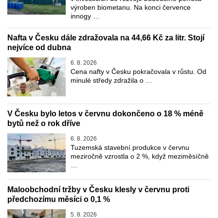
výroben biometanu. Na konci července
innogy …
Nafta v Česku dále zdražovala na 44,66 Kč za litr. Stojí
nejvíce od dubna
6. 8. 2026
Cena nafty v Česku pokračovala v růstu. Od
minulé středy zdražila o …
V Česku bylo letos v červnu dokončeno o 18 % méně
bytů než o rok dříve
6. 8. 2026
Tuzemská stavební produkce v červnu
meziročně vzrostla o 2 %, když meziměsíčně
…
Maloobchodní tržby v Česku klesly v červnu proti
předchozímu měsíci o 0,1 %
5. 8. 2026