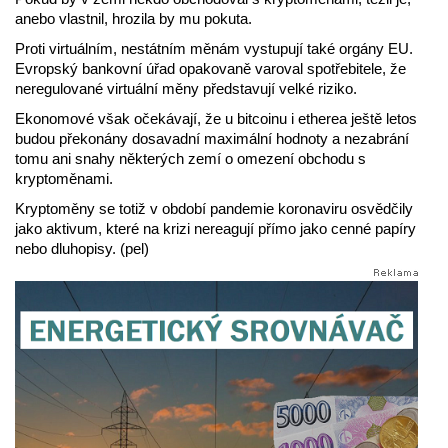
anebo vlastnil, hrozila by mu pokuta.
Proti virtuálním, nestátním měnám vystupují také orgány EU.
Evropský bankovní úřad opakovaně varoval spotřebitele, že
neregulované virtuální měny představují velké riziko.
Ekonomové však očekávají, že u bitcoinu i etherea ještě letos
budou překonány dosavadní maximální hodnoty a nezabrání
tomu ani snahy některých zemí o omezení obchodu s
kryptoměnami.
Kryptoměny se totiž v období pandemie koronaviru osvědčily
jako aktivum, které na krizi nereagují přímo jako cenné papíry
nebo dluhopisy. (pel)