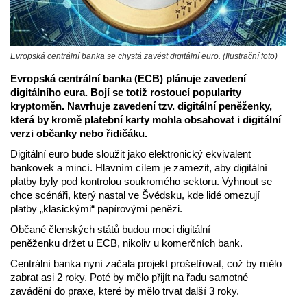
Evropská centrální banka se chystá zavést digitální euro. (Ilustrační foto)
Evropská centrální banka (ECB) plánuje zavedení
digitálního eura. Bojí se totiž rostoucí popularity
kryptoměn. Navrhuje zavedení tzv. digitální peněženky,
která by kromě platební karty mohla obsahovat i digitální
verzi občanky nebo řidičáku.
Digitální euro bude sloužit jako elektronický ekvivalent
bankovek a mincí. Hlavním cílem je zamezit, aby digitální
platby byly pod kontrolou soukromého sektoru. Vyhnout se
chce scénáři, který nastal ve Švédsku, kde lidé omezují
platby „klasickými“ papírovými penězi.
Občané členských států budou moci digitální
peněženku držet u ECB, nikoliv u komerčních bank.
Centrální banka nyní začala projekt prošetřovat, což by mělo
zabrat asi 2 roky. Poté by mělo přijít na řadu samotné
zavádění do praxe, které by mělo trvat další 3 roky.