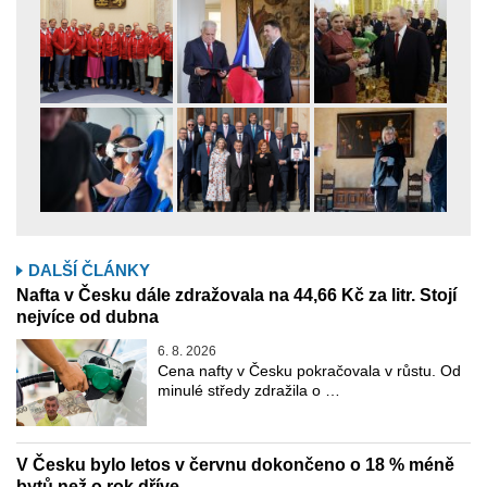
DALŠÍ ČLÁNKY
Nafta v Česku dále zdražovala na 44,66 Kč za litr. Stojí
nejvíce od dubna
6. 8. 2026
Cena nafty v Česku pokračovala v růstu. Od
minulé středy zdražila o …
V Česku bylo letos v červnu dokončeno o 18 % méně
bytů než o rok dříve