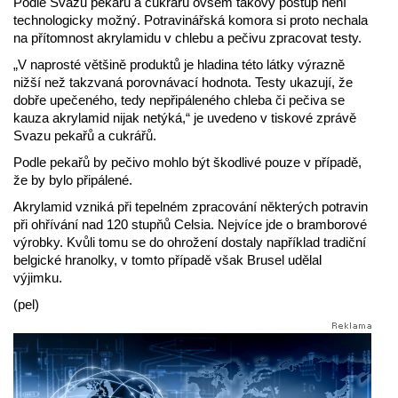
Podle Svazu pekařů a cukrářů ovšem takový postup není
technologicky možný. Potravinářská komora si proto nechala
na přítomnost akrylamidu v chlebu a pečivu zpracovat testy.
„V naprosté většině produktů je hladina této látky výrazně
nižší než takzvaná porovnávací hodnota. Testy ukazují, že
dobře upečeného, tedy nepřipáleného chleba či pečiva se
kauza akrylamid nijak netýká,“ je uvedeno v tiskové zprávě
Svazu pekařů a cukrářů.
Podle pekařů by pečivo mohlo být škodlivé pouze v případě,
že by bylo připálené.
Akrylamid vzniká při tepelném zpracování některých potravin
při ohřívání nad 120 stupňů Celsia. Nejvíce jde o bramborové
výrobky. Kvůli tomu se do ohrožení dostaly například tradiční
belgické hranolky, v tomto případě však Brusel udělal
výjimku.
(pel)