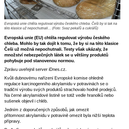
Evropská unie chtěla regulovat výrobu českého chleba. Češi by si tak na
této klasice už nepochutnali.... (Foto: Svaz pekařů a cukrářů)
Evropská unie (EU) chtěla regulovat výrobu českého
chleba. Mohlo by tak dojít k tomu, že by si na této klasice
Češi už možná nepochutnali. Testy však ukázaly, že
množství nebezpečných látek se u většiny produktů
pohybuje pod stanovenou normou.
Zprávu uveřejnil server iDnes.cz.
Kvůli dubnovému nařízení Evropské komise ohledně
regulace karcinogenního akrylamidu v potravinách se o
tradiční výrobu svých produktů strachovalo hodně prodejců.
Na černé akrylamidové listině se totiž vedle hranolků nebo
sušenek objevil i chléb.
Jedním z doporučených způsobů, jak omezit
přítomnost akrylamidu v potravině omezit byla nižší teplota
přípravy.