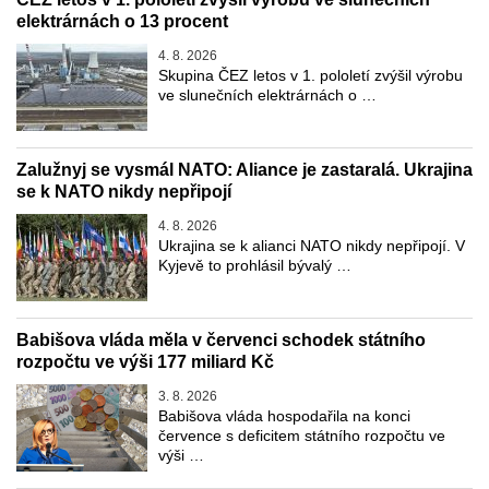
elektrárnách o 13 procent
4. 8. 2026
Skupina ČEZ letos v 1. pololetí zvýšil výrobu
ve slunečních elektrárnách o …
Zalužnyj se vysmál NATO: Aliance je zastaralá. Ukrajina
se k NATO nikdy nepřipojí
4. 8. 2026
Ukrajina se k alianci NATO nikdy nepřipojí. V
Kyjevě to prohlásil bývalý …
Babišova vláda měla v červenci schodek státního
rozpočtu ve výši 177 miliard Kč
3. 8. 2026
Babišova vláda hospodařila na konci
července s deficitem státního rozpočtu ve
výši …