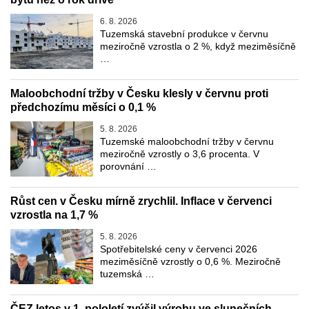
6. 8. 2026
Tuzemská stavební produkce v červnu
meziročně vzrostla o 2 %, když meziměsíčně
…
Maloobchodní tržby v Česku klesly v červnu proti
předchozímu měsíci o 0,1 %
5. 8. 2026
Tuzemské maloobchodní tržby v červnu
meziročně vzrostly o 3,6 procenta. V
porovnání …
Růst cen v Česku mírně zrychlil. Inflace v červenci
vzrostla na 1,7 %
5. 8. 2026
Spotřebitelské ceny v červenci 2026
meziměsíčně vzrostly o 0,6 %. Meziročně
tuzemská …
ČEZ letos v 1. pololetí zvýšil výrobu ve slunečních