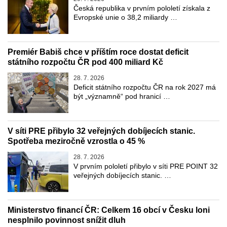
Česká republika v prvním pololetí získala z
Evropské unie o 38,2 miliardy …
Premiér Babiš chce v příštím roce dostat deficit
státního rozpočtu ČR pod 400 miliard Kč
28. 7. 2026
Deficit státního rozpočtu ČR na rok 2027 má
být „významně“ pod hranicí …
V síti PRE přibylo 32 veřejných dobíjecích stanic.
Spotřeba meziročně vzrostla o 45 %
28. 7. 2026
V prvním pololetí přibylo v síti PRE POINT 32
veřejných dobíjecích stanic. …
Ministerstvo financí ČR: Celkem 16 obcí v Česku loni
nesplnilo povinnost snížit dluh