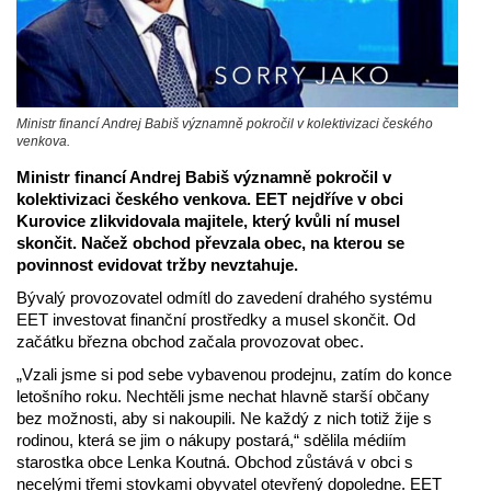
Ministr financí Andrej Babiš významně pokročil v kolektivizaci českého
venkova.
Ministr financí Andrej Babiš významně pokročil v
kolektivizaci českého venkova. EET nejdříve v obci
Kurovice zlikvidovala majitele, který kvůli ní musel
skončit. Načež obchod převzala obec, na kterou se
povinnost evidovat tržby nevztahuje.
Bývalý provozovatel odmítl do zavedení drahého systému
EET investovat finanční prostředky a musel skončit. Od
začátku března obchod začala provozovat obec.
„Vzali jsme si pod sebe vybavenou prodejnu, zatím do konce
letošního roku. Nechtěli jsme nechat hlavně starší občany
bez možnosti, aby si nakoupili. Ne každý z nich totiž žije s
rodinou, která se jim o nákupy postará,“ sdělila médiím
starostka obce Lenka Koutná. Obchod zůstává v obci s
necelými třemi stovkami obyvatel otevřený dopoledne. EET