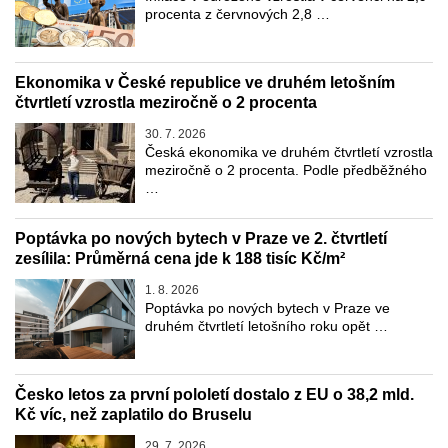
procenta z červnových 2,8 …
Ekonomika v České republice ve druhém letošním
čtvrtletí vzrostla meziročně o 2 procenta
30. 7. 2026
Česká ekonomika ve druhém čtvrtletí vzrostla
meziročně o 2 procenta. Podle předběžného
…
Poptávka po nových bytech v Praze ve 2. čtvrtletí
zesílila: Průměrná cena jde k 188 tisíc Kč/m²
1. 8. 2026
Poptávka po nových bytech v Praze ve
druhém čtvrtletí letošního roku opět …
Česko letos za první pololetí dostalo z EU o 38,2 mld.
Kč víc, než zaplatilo do Bruselu
29. 7. 2026