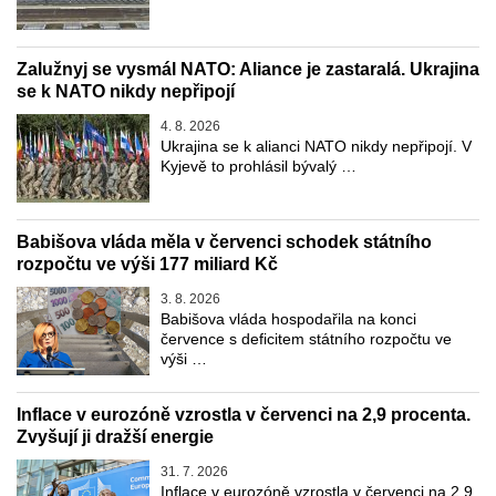
Zalužnyj se vysmál NATO: Aliance je zastaralá. Ukrajina
se k NATO nikdy nepřipojí
4. 8. 2026
Ukrajina se k alianci NATO nikdy nepřipojí. V
Kyjevě to prohlásil bývalý …
Babišova vláda měla v červenci schodek státního
rozpočtu ve výši 177 miliard Kč
3. 8. 2026
Babišova vláda hospodařila na konci
července s deficitem státního rozpočtu ve
výši …
Inflace v eurozóně vzrostla v červenci na 2,9 procenta.
Zvyšují ji dražší energie
31. 7. 2026
Inflace v eurozóně vzrostla v červenci na 2,9