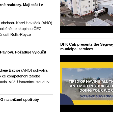
né reaktory. Mají stát i v
a obchodu Karel Havlíček (ANO)
 společně se skupinou ČEZ
čností Rolls-Royce
…
DFK Cab presents the Segway S
municipal services
 Pavlovi. Požaduje vyloučit
dreje Babiše (ANO) schválila
ko ke kompetenční žalobě
Pavla. Vůči Ústavnímu soudu v
O na snížení spotřeby