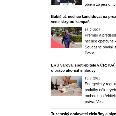
objem za jedno …
Babiš už nechce kandidovat na prezi
vede skrytou kampaň
16. 7. 2026
Premiér a předsed
nechce opětovně k
Současně obvinil s
Pavla, …
ERÚ varoval spotřebitele v ČR: Kvůl
o právo ukončit smlouvy
15. 7. 2026
Energetický regul
praktiky některých
mohou spotřebitele
práva. Ve …
Tuzemský dodavatel elektřiny a ply