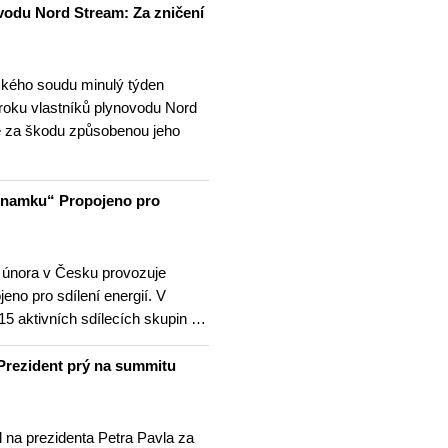
vodu Nord Stream: Za zničení
kého soudu minulý týden
ároku vlastníků plynovodu Nord
é za škodu způsobenou jeho
znamku“ Propojeno pro
 února v Česku provozuje
no pro sdílení energií. V
15 aktivních sdílecích skupin …
Prezident prý na summitu
l na prezidenta Petra Pavla za