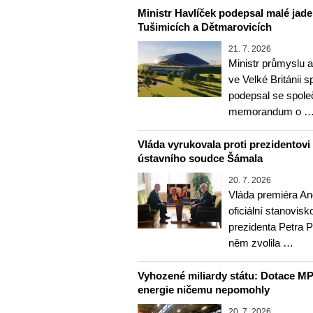
Ministr Havlíček podepsal malé jader
Tušimicích a Dětmarovicích
21. 7. 2026
Ministr průmyslu 
ve Velké Británii
podepsal se spole
memorandum o 
Vláda vyrukovala proti prezidentovi
ústavního soudce Šámala
20. 7. 2026
Vláda premiéra An
oficiální stanovis
prezidenta Petra 
něm zvolila …
Vyhozené miliardy státu: Dotace MP
energie ničemu nepomohly
20. 7. 2026