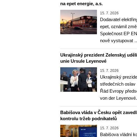
na epet energie, a.s.
15. 7. 2026
Dodavatel elektři
epet, oznámil zm
Společnost EP E
nově vystupovat 
Ukrajinský prezident Zelenskyj udě
unie Ursule Leyenové
15. 7. 2026
Ukrajinský prezid
středečních oslav 
Řád Evropy předs
von der Leyenové
Babišova vláda v Česku opět zavedla
kontrolu tržeb podnikatelů
15. 7. 2026
Babišova vládní k