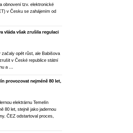
la obnovení tzv. elektronické
ET) v Česku se zahájením od
a vláda však zrušila regulaci
 začaly opět růst, ale Babišova
zrušit v České republice státní
ínu a …
ín provozovat nejméně 80 let,
dernou elektrárnu Temelín
 80 let, stejně jako jadernou
ny. ČEZ odstartoval proces,