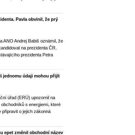
denta. Pavla obvinil, že prý
a ANO Andrej Babiš oznámil, že
andidovat na prezidenta ČR.
távajícího prezidenta Petra
i jednomu údaji mohou přijít
ační úřad (ERÚ) upozornil na
 obchodníků s energiemi, které
 připravit o jejich zákonná
nu epet změnil obchodní název