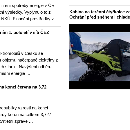
nížení spotřeby energie v ČR
Kabina na terénní čtyřkolce za
ní výsledky. Vyplynulo to z
Ochrání před sněhem i chlad
ní NKÚ. Finanční prostředky z …
ním 1. pololetí v síti ČEZ
ektromobilů v Česku se
m objemu načerpané elektřiny z
ích stanic. Navýšení odběru
emisní energie …
na konci června na 3,72
republiky vzrostl na konci
iardy korun na celkem 3,727
tvrtletní zprávě …