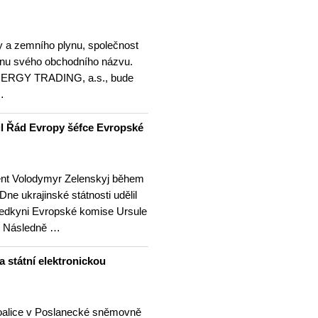
ny a zemního plynu, společnost
ěnu svého obchodního názvu.
NERGY TRADING, a.s., bude
…
lil Řád Evropy šéfce Evropské
ent Volodymyr Zelenskyj během
Dne ukrajinské státnosti udělil
edkyni Evropské komise Ursule
. Následně …
 státní elektronickou
oalice v Poslanecké sněmovně