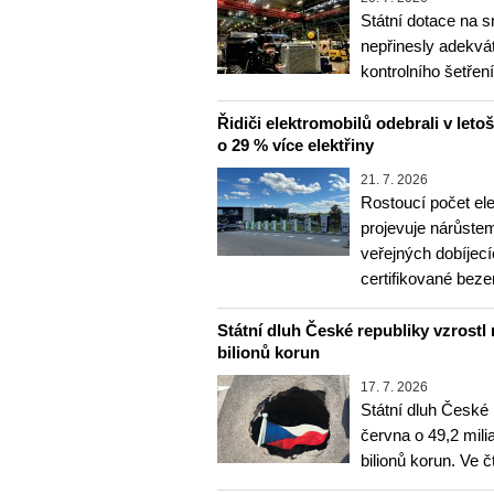
Státní dotace na s
nepřinesly adekvát
kontrolního šetře
Řidiči elektromobilů odebrali v letoš
o 29 % více elektřiny
21. 7. 2026
Rostoucí počet el
projevuje nárůste
veřejných dobíjec
certifikované bez
Státní dluh České republiky vzrostl 
bilionů korun
17. 7. 2026
Státní dluh České 
června o 49,2 mil
bilionů korun. Ve č