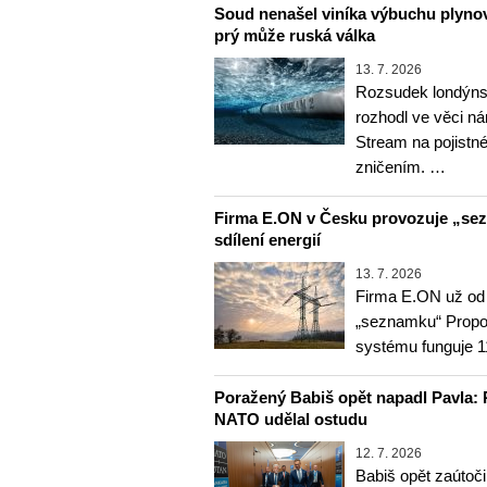
Soud nenašel viníka výbuchu plyno
prý může ruská válka
13. 7. 2026
Rozsudek londýns
rozhodl ve věci n
Stream na pojistn
zničením. …
Firma E.ON v Česku provozuje „se
sdílení energií
13. 7. 2026
Firma E.ON už od
„seznamku“ Propoje
systému funguje 1
Poražený Babiš opět napadl Pavla: 
NATO udělal ostudu
12. 7. 2026
Babiš opět zaútoči