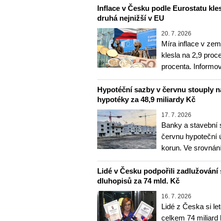
Inflace v Česku podle Eurostatu kles
druhá nejnižší v EU
20. 7. 2026
Míra inflace v ze
klesla na 2,9 proc
procenta. Informo
Hypotéční sazby v červnu stouply na 
hypotéky za 48,9 miliardy Kč
17. 7. 2026
Banky a stavební 
červnu hypoteční 
korun. Ve srovná
Lidé v Česku podpořili zadlužování
dluhopisů za 74 mld. Kč
16. 7. 2026
Lidé z Česka si let
celkem 74 miliard 