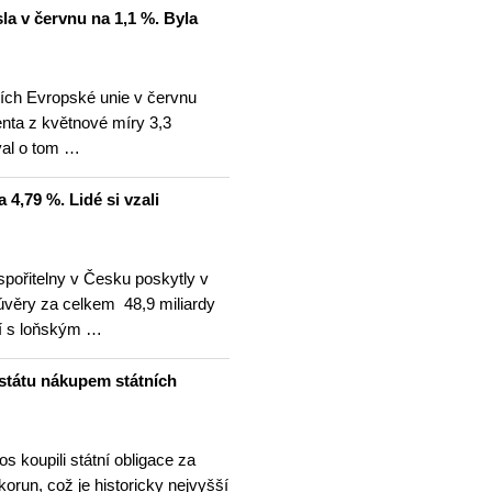
la v červnu na 1,1 %. Byla
mích Evropské unie v červnu
enta z květnové míry 3,3
val o tom …
4,79 %. Lidé si vzali
spořitelny v Česku poskytly v
úvěry za celkem 48,9 miliardy
ní s loňským …
 státu nákupem státních
os koupili státní obligace za
korun, což je historicky nejvyšší