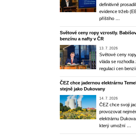
definitivně prosadi
evidence tržeb (E
příštího …
Světové ceny ropy vzrostly. Babišov
benzínu a nafty v ČR
13. 7. 2026
Světové ceny ropy
vláda se rozhodla 
regulaci cen benz
ČEZ chce jadernou elektrárnu Temel
stejně jako Dukovany
14. 7. 2026
ČEZ chce svoji ja
provozovat nejméně
elektrárnu Dukova
který umožní …