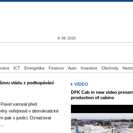
8. 08. 2026
rana
ICT
Energetika
Finance
Auto
Investice
Obchody
Nemov
išovu vládu z podkopávání
VIDEO
DFK Cab in new video presents
production of cabins
 Pavel varoval před
ry veřejnosti v demokratické
ím pak v justici. Označovat
 …