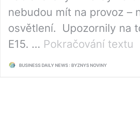
nebudou mít na provoz – n
osvětlení. Upozornily na 
Ob
E15. …
Pokračování textu
v
Če
při
BUSINESS DAILY NEWS : BYZNYS NOVINY
o
sta
v
rus
Sb
Ně
nem
pen
na
pr