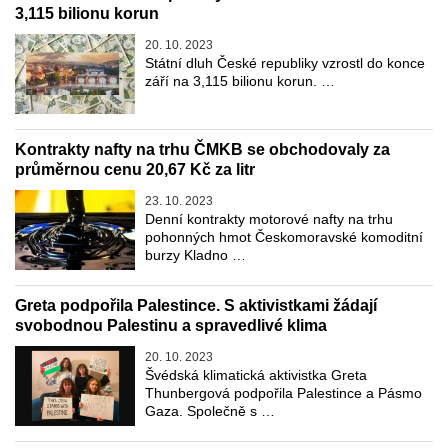
3,115 bilionu korun
20. 10. 2023
Státní dluh České republiky vzrostl do konce
září na 3,115 bilionu korun. …
Kontrakty nafty na trhu ČMKB se obchodovaly za
průměrnou cenu 20,67 Kč za litr
23. 10. 2023
Denní kontrakty motorové nafty na trhu
pohonných hmot Českomoravské komoditní
burzy Kladno …
Greta podpořila Palestince. S aktivistkami žádají
svobodnou Palestinu a spravedlivé klima
20. 10. 2023
Švédská klimatická aktivistka Greta
Thunbergová podpořila Palestince a Pásmo
Gaza. Společně s …