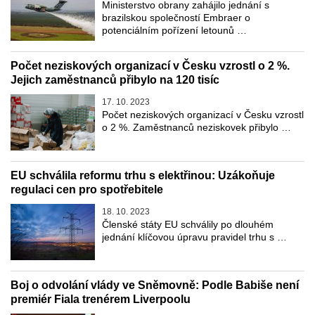
Ministerstvo obrany zahájilo jednání s
brazilskou společností Embraer o
potenciálním pořízení letounů …
Počet neziskových organizací v Česku vzrostl o 2 %.
Jejich zaměstnanců přibylo na 120 tisíc
17. 10. 2023
Počet neziskových organizací v Česku vzrostl
o 2 %. Zaměstnanců neziskovek přibylo …
EU schválila reformu trhu s elektřinou: Uzákoňuje
regulaci cen pro spotřebitele
18. 10. 2023
Členské státy EU schválily po dlouhém
jednání klíčovou úpravu pravidel trhu s …
Boj o odvolání vlády ve Sněmovně: Podle Babiše není
premiér Fiala trenérem Liverpoolu