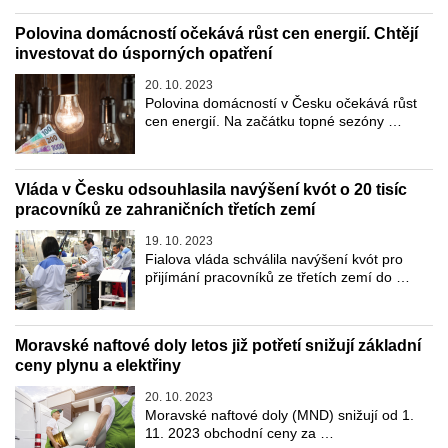
Polovina domácností očekává růst cen energií. Chtějí
investovat do úsporných opatření
20. 10. 2023
Polovina domácností v Česku očekává růst
cen energií. Na začátku topné sezóny …
Vláda v Česku odsouhlasila navýšení kvót o 20 tisíc
pracovníků ze zahraničních třetích zemí
19. 10. 2023
Fialova vláda schválila navýšení kvót pro
přijímání pracovníků ze třetích zemí do …
Moravské naftové doly letos již potřetí snižují základní
ceny plynu a elektřiny
20. 10. 2023
Moravské naftové doly (MND) snižují od 1.
11. 2023 obchodní ceny za …