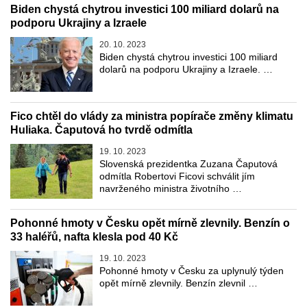
Biden chystá chytrou investici 100 miliard dolarů na
podporu Ukrajiny a Izraele
20. 10. 2023
Biden chystá chytrou investici 100 miliard
dolarů na podporu Ukrajiny a Izraele. …
Fico chtěl do vlády za ministra popírače změny klimatu
Huliaka. Čaputová ho tvrdě odmítla
19. 10. 2023
Slovenská prezidentka Zuzana Čaputová
odmítla Robertovi Ficovi schválit jím
navrženého ministra životního …
Pohonné hmoty v Česku opět mírně zlevnily. Benzín o
33 haléřů, nafta klesla pod 40 Kč
19. 10. 2023
Pohonné hmoty v Česku za uplynulý týden
opět mírně zlevnily. Benzín zlevnil …