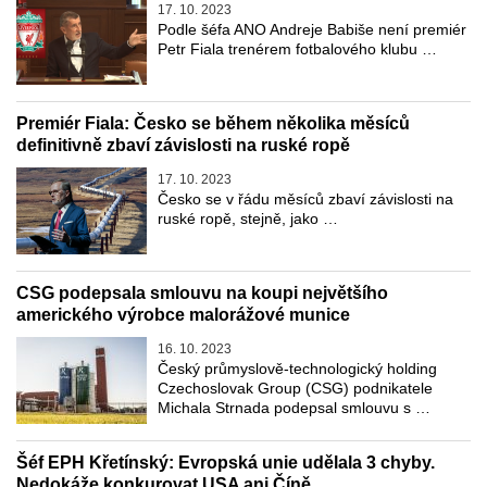
17. 10. 2023
Podle šéfa ANO Andreje Babiše není premiér
Petr Fiala trenérem fotbalového klubu …
Premiér Fiala: Česko se během několika měsíců
definitivně zbaví závislosti na ruské ropě
17. 10. 2023
Česko se v řádu měsíců zbaví závislosti na
ruské ropě, stejně, jako …
CSG podepsala smlouvu na koupi největšího
amerického výrobce malorážové munice
16. 10. 2023
Český průmyslově-technologický holding
Czechoslovak Group (CSG) podnikatele
Michala Strnada podepsal smlouvu s …
Šéf EPH Křetínský: Evropská unie udělala 3 chyby.
Nedokáže konkurovat USA ani Číně