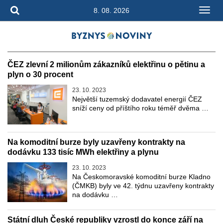
8. 08. 2026
ČEZ zlevní 2 milionům zákazníků elektřinu o pětinu a
plyn o 30 procent
23. 10. 2023
Největší tuzemský dodavatel energií ČEZ
sníží ceny od příštího roku téměř dvěma …
Na komoditní burze byly uzavřeny kontrakty na
dodávku 133 tisíc MWh elektřiny a plynu
23. 10. 2023
Na Českomoravské komoditní burze Kladno
(ČMKB) byly ve 42. týdnu uzavřeny kontrakty
na dodávku …
Státní dluh České republiky vzrostl do konce září na