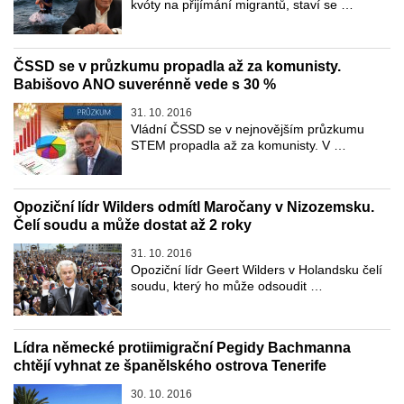
kvóty na přijímání migrantů, staví se …
ČSSD se v průzkumu propadla až za komunisty.
Babišovo ANO suverénně vede s 30 %
31. 10. 2016
Vládní ČSSD se v nejnovějším průzkumu
STEM propadla až za komunisty. V …
Opoziční lídr Wilders odmítl Maročany v Nizozemsku.
Čelí soudu a může dostat až 2 roky
31. 10. 2016
Opoziční lídr Geert Wilders v Holandsku čelí
soudu, který ho může odsoudit …
Lídra německé protiimigrační Pegidy Bachmanna
chtějí vyhnat ze španělského ostrova Tenerife
30. 10. 2016