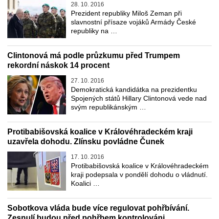
28. 10. 2016
Prezident republiky Miloš Zeman při
slavnostní přísaze vojáků Armády České
republiky na …
Clintonová má podle průzkumu před Trumpem
rekordní náskok 14 procent
27. 10. 2016
Demokratická kandidátka na prezidentku
Spojených států Hillary Clintonová vede nad
svým republikánským …
Protibabišovská koalice v Královéhradeckém kraji
uzavřela dohodu. Zlínsku povládne Čunek
17. 10. 2016
Protibabišovská koalice v Královéhradeckém
kraji podepsala v pondělí dohodu o vládnutí.
Koalici …
Sobotkova vláda bude více regulovat pohřbívání.
Zesnulí budou před pohřbem kontrolováni