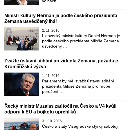
volbách …
Ministr kultury Herman je podle českého prezidenta
Zemana usvědčený lhář
2. 11. 2016
Lidovecký ministr kultury Daniel Herman je
podle českého prezidenta Miloše Zemana
usvědčený …
Zvažte ústavní stíhání prezidenta Zemana, požaduje
Kroměřížská výzva
1. 11. 2016
Parlament by měl zvážit ústavní stíhání
prezidenta Miloše Zemana pro hrubé
porušení …
Řecký ministr Muzalas zaútočil na Česko a V4 kvůli
odporu k EU a bojkotu uprchlíků
31. 10. 2016
Česko a státy Visegrádské čtyřky sabotují