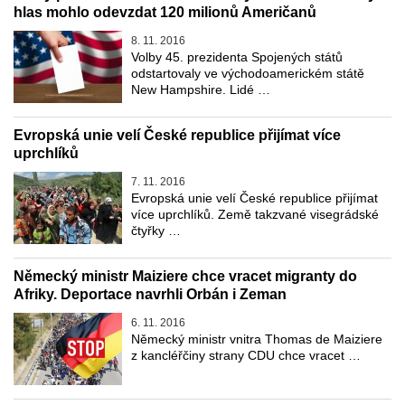
hlas mohlo odevzdat 120 milionů Američanů
8. 11. 2016
Volby 45. prezidenta Spojených států
odstartovaly ve východoamerickém státě
New Hampshire. Lidé …
Evropská unie velí České republice přijímat více
uprchlíků
7. 11. 2016
Evropská unie velí České republice přijímat
více uprchlíků. Země takzvané visegrádské
čtyřky …
Německý ministr Maiziere chce vracet migranty do
Afriky. Deportace navrhli Orbán i Zeman
6. 11. 2016
Německý ministr vnitra Thomas de Maiziere
z kancléřčiny strany CDU chce vracet …