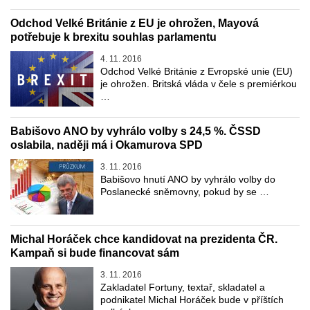
Odchod Velké Británie z EU je ohrožen, Mayová
potřebuje k brexitu souhlas parlamentu
4. 11. 2016
Odchod Velké Británie z Evropské unie (EU)
je ohrožen. Britská vláda v čele s premiérkou
…
Babišovo ANO by vyhrálo volby s 24,5 %. ČSSD
oslabila, naději má i Okamurova SPD
3. 11. 2016
Babišovo hnutí ANO by vyhrálo volby do
Poslanecké sněmovny, pokud by se …
Michal Horáček chce kandidovat na prezidenta ČR.
Kampaň si bude financovat sám
3. 11. 2016
Zakladatel Fortuny, textař, skladatel a
podnikatel Michal Horáček bude v příštích