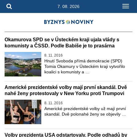
7. 08. 2026
Okamurova SPD se v Ústeckém kraji ujala vlády s
komunisty a ČSSD. Podle Babiše je to prasárna
8. 11. 2016
Hnutí Svoboda přímá demokracie (SPD)
Tomia Okamury v Ústeckém kraji vytvořilo
koalici s komunisty a …
Americké prezidentské volby mají první skandál. Dvě
nahé ženy protestovaly v New Yorku proti Trumpovi
8. 11. 2016
Americké prezidentské volby už mají první
skandál. Dvě polonahé ženy se objevily …
Volby prezidenta USA odstartovaly. Podle odhadů by