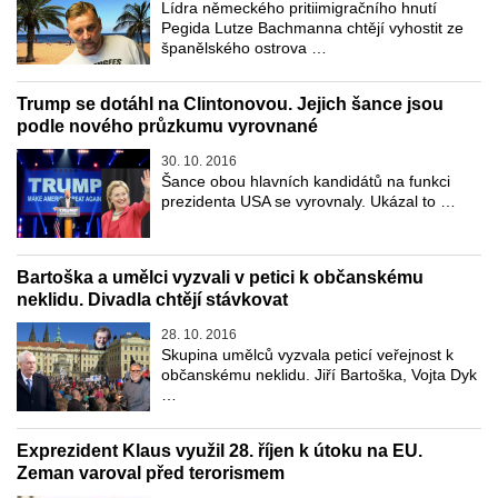
Lídra německého pritiimigračního hnutí
Pegida Lutze Bachmanna chtějí vyhostit ze
španělského ostrova …
Trump se dotáhl na Clintonovou. Jejich šance jsou
podle nového průzkumu vyrovnané
30. 10. 2016
Šance obou hlavních kandidátů na funkci
prezidenta USA se vyrovnaly. Ukázal to …
Bartoška a umělci vyzvali v petici k občanskému
neklidu. Divadla chtějí stávkovat
28. 10. 2016
Skupina umělců vyzvala peticí veřejnost k
občanskému neklidu. Jiří Bartoška, Vojta Dyk
…
Exprezident Klaus využil 28. říjen k útoku na EU.
Zeman varoval před terorismem