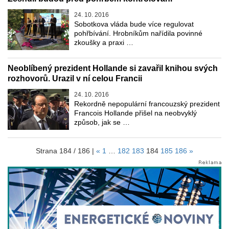
24. 10. 2016
Sobotkova vláda bude více regulovat
pohřbívání. Hrobníkům nařídila povinné
zkoušky a praxi …
Neoblíbený prezident Hollande si zavařil knihou svých
rozhovorů. Urazil v ní celou Francii
24. 10. 2016
Rekordně nepopulární francouzský prezident
Francois Hollande přišel na neobvyklý
způsob, jak se …
Strana 184 / 186 |
«
1
…
182
183
184
185
186
»