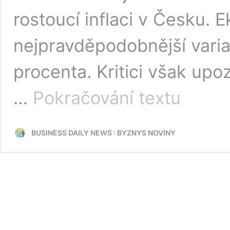
rostoucí inflaci v Česku.
nejpravděpodobnější varia
procenta. Kritici však upo
Boj
…
Pokračování textu
ČNB
s
inflací
BUSINESS DAILY NEWS : BYZNYS NOVINY
pokračuje:
Banka
zvedla
základní
úrokovou
sazbu
na
5,75
procenta