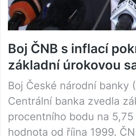
Boj ČNB s inflací po
základní úrokovou s
Boj České národní banky (
Centrální banka zvedla zá
procentního bodu na 5,75 
hodnota od října 1999. ČNB